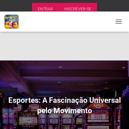
ENTRAR
INSCREVER-SE
A
L
T
E
R
N
A
R
N
A
V
E
G
A
Esportes: A Fascinação Universal
Ç
Ã
pelo Movimento
O